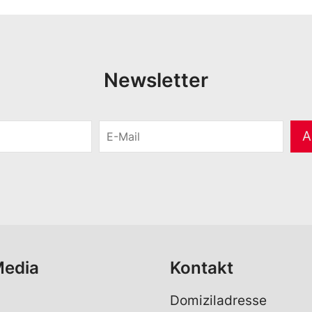
Newsletter
E
A
-
M
a
i
l
*
Media
Kontakt
Domiziladresse