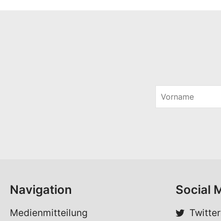
V
o
*
r
*
n
*
a
m
e
*
Navigation
Social 
Medienmitteilung
Twitter