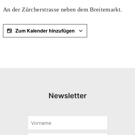
An der Zürcherstrasse neben dem Breitemarkt.
Zum Kalender hinzufügen
Newsletter
V
V
o
o
r
r
n