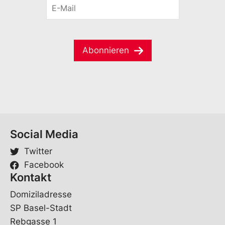
E
n
a
-
a
m
M
m
e
a
e
*
i
*
*
Abonnieren
l
*
Social Media
Twitter
Facebook
Kontakt
Domiziladresse
SP Basel-Stadt
Rebgasse 1