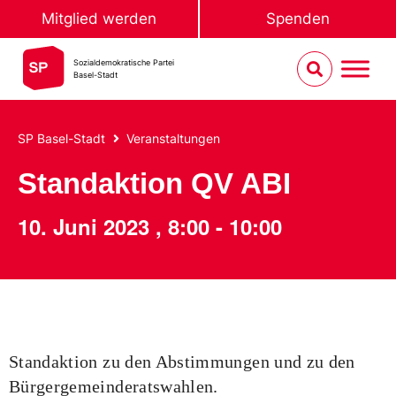
Mitglied werden
Spenden
Sozialdemokratische Partei
Basel-Stadt
SP Basel-Stadt
Veranstaltungen
Standaktion QV ABI
10. Juni 2023
,
8:00
-
10:00
Standaktion zu den Abstimmungen und zu den
Bürgergemeinderatswahlen.