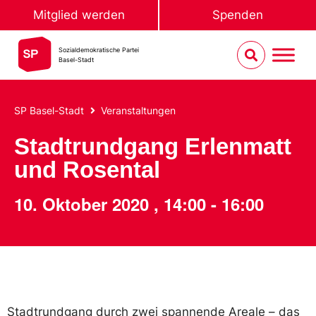
Mitglied werden
Spenden
Sozialdemokratische Partei
Basel-Stadt
SP Basel-Stadt
Veranstaltungen
Stadtrundgang Erlenmatt
und Rosental
10. Oktober 2020
,
14:00
-
16:00
Stadtrundgang durch zwei spannende Areale – das