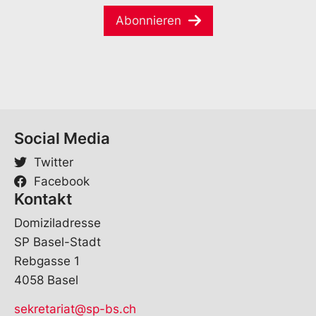
E
i
*
-
Abonnieren
l
M
*
a
i
l
Social Media
Twitter
Facebook
Kontakt
Domiziladresse
SP Basel-Stadt
Rebgasse 1
4058 Basel
sekretariat@sp-bs.ch