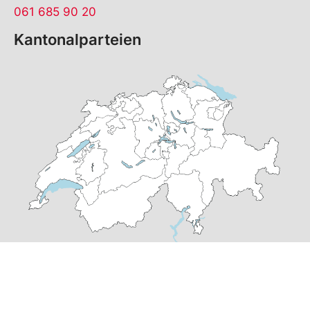
061 685 90 20
Kantonalparteien
© Copyright
2026
SP Basel-Stadt | realisiert von
pr24