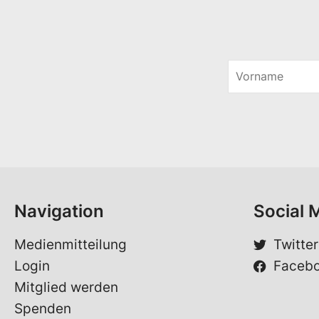
V
o
E
r
-
n
M
a
a
m
i
e
l
*
S
p
r
Navigation
Social 
a
c
h
Medienmitteilung
Twitter
e
Login
Faceb
Mitglied werden
Spenden