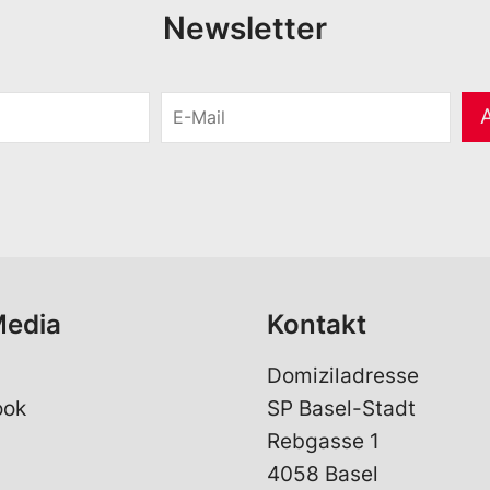
Newsletter
E
-
M
a
i
l
*
Media
Kontakt
Domiziladresse
ook
SP Basel-Stadt
Rebgasse 1
4058 Basel