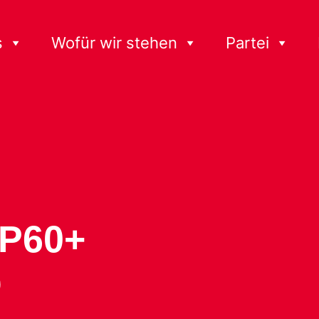
s
Wofür wir stehen
Partei
SP60+
0