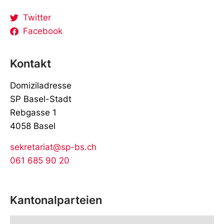
V
o
Twitter
r
Facebook
n
a
m
Kontakt
e
Domiziladresse
SP Basel-Stadt
Rebgasse 1
4058 Basel
sekretariat@sp-bs.ch
061 685 90 20
Kantonalparteien