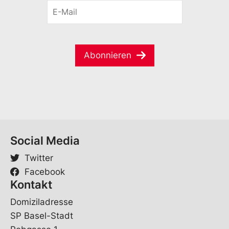
E
n
a
-
a
i
M
m
l
a
e
i
*
Abonnieren
l
*
Social Media
Twitter
Facebook
Kontakt
Domiziladresse
SP Basel-Stadt