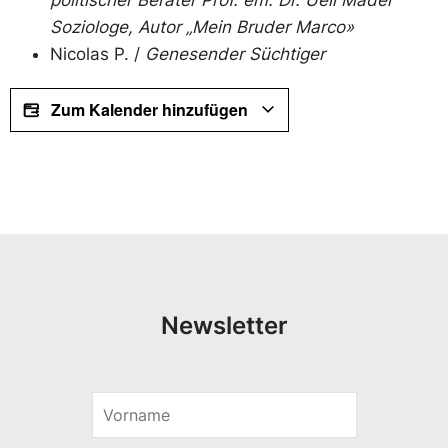
Soziologe, Autor „Mein Bruder Marco»
Nicolas P. /
Genesender Süchtiger
Zum Kalender hinzufügen
Newsletter
V
E
o
-
r
M