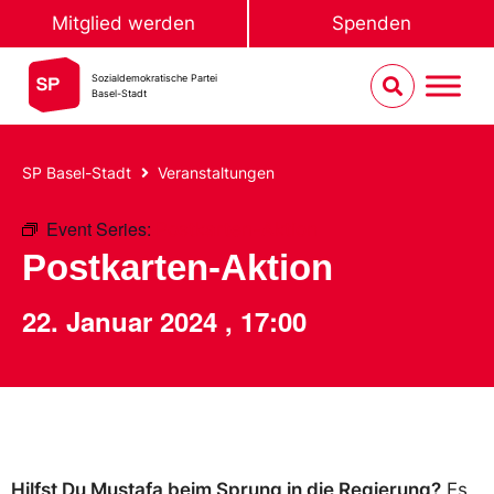
Mitglied werden
Spenden
Sozialdemokratische Partei
Basel-Stadt
SP Basel-Stadt
Veranstaltungen
Event Series:
Postkarten-Aktion
Postkarten-Aktion
22. Januar 2024
,
17:00
Hilfst Du Mustafa beim Sprung in die Regierung?
Es