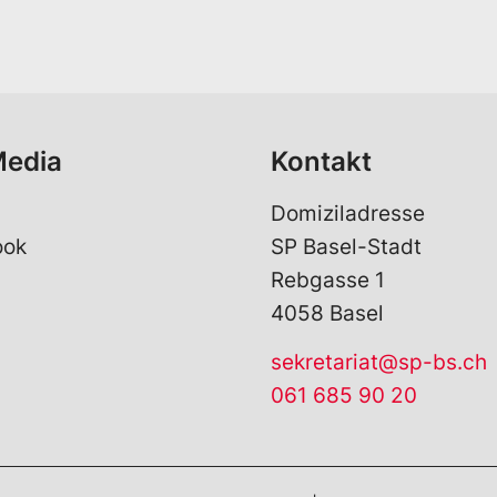
a
i
l
*
Media
Kontakt
Domiziladresse
ook
SP Basel-Stadt
Rebgasse 1
4058 Basel
sekretariat@sp-bs.ch
061 685 90 20