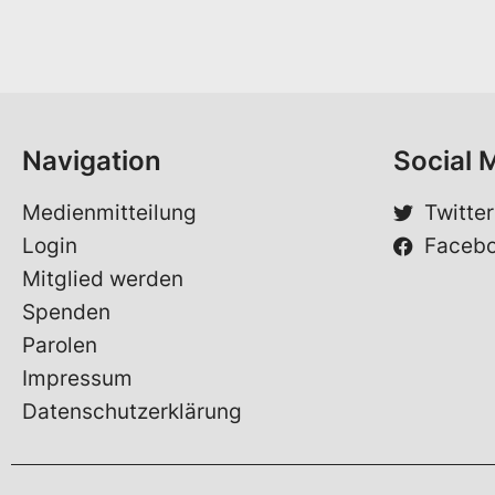
n
M
a
a
m
i
e
l
*
*
*
Navigation
Social 
Medienmitteilung
Twitter
Login
Faceb
Mitglied werden
Spenden
Parolen
Impressum
Datenschutzerklärung