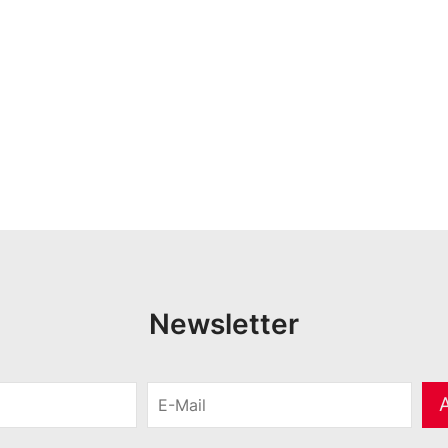
Newsletter
E
-
M