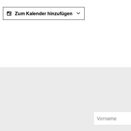
Zum Kalender hinzufügen
V
o
E
r
-