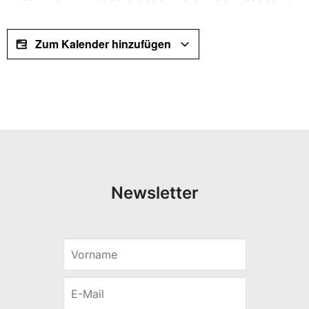
Zum Kalender hinzufügen
Newsletter
*
V
V
o
o
r
r
E
n
n
-
a
a