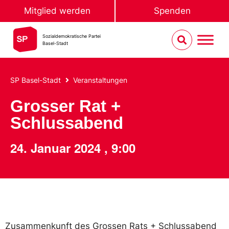
Mitglied werden
Spenden
Sozialdemokratische Partei
Basel-Stadt
SP Basel-Stadt
Veranstaltungen
Grosser Rat +
Schlussabend
24. Januar 2024
,
9:00
Zusammenkunft des Grossen Rats + Schlussabend