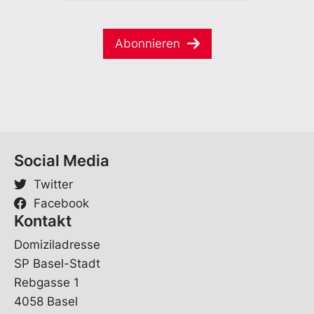
M
m
m
a
e
e
i
*
E
Abonnieren
l
-
*
M
a
i
l
Social Media
Twitter
Facebook
Kontakt
Domiziladresse
SP Basel-Stadt
Rebgasse 1
4058 Basel