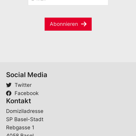
-
a
a
M
m
c
a
e
h
i
*
e
Abonnieren
l
V
*
o
r
n
a
m
e
Social Media
Twitter
Facebook
Kontakt
Domiziladresse
SP Basel-Stadt
Rebgasse 1
4058 Basel