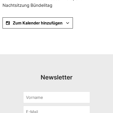
Nachtsitzung Bündelitag
Zum Kalender hinzufügen
Newsletter
V
*
o
S
r
p
E
n
r