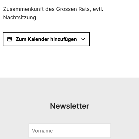
Zusammenkunft des Grossen Rats, evtl.
Nachtsitzung
Zum Kalender hinzufügen
Newsletter
V
V
o
o
r