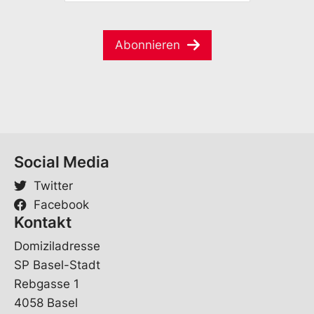
M
m
E
a
e
-
i
*
M
Abonnieren
l
a
*
i
l
Social Media
Twitter
Facebook
Kontakt
Domiziladresse
SP Basel-Stadt
Rebgasse 1
4058 Basel