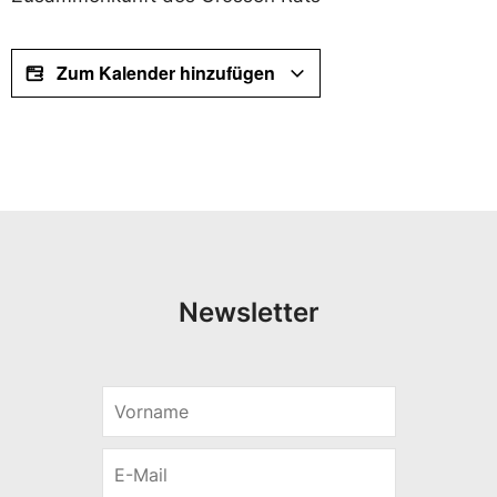
Zum Kalender hinzufügen
Newsletter
E
V
-
o
M
r
a
E
n
i
-
a
l