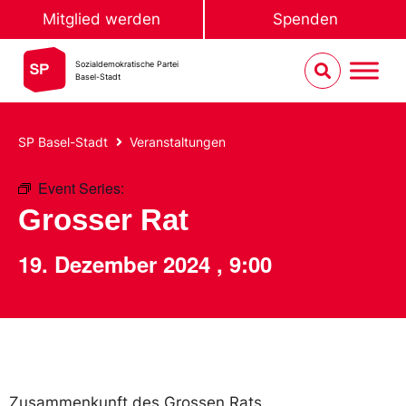
Mitglied werden
Spenden
Sozialdemokratische Partei
Basel-Stadt
SP Basel-Stadt
Veranstaltungen
Event Series:
Grosser Rat
Grosser Rat
19. Dezember 2024
,
9:00
Zusammenkunft des Grossen Rats