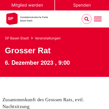
Mitglied werden
Spenden
Sozialdemokratische Partei
Basel-Stadt
SP Basel-Stadt
Veranstaltungen
Grosser Rat
6. Dezember 2023
,
9:00
Zusammenkunft des Grossen Rats, evtl.
Nachtsitzung