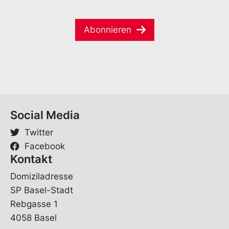
m
m
a
e
e
i
*
E
Abonnieren
l
-
*
M
a
i
l
E
-
M
Social Media
a
i
Twitter
l
Facebook
Kontakt
Domiziladresse
SP Basel-Stadt
Rebgasse 1
4058 Basel