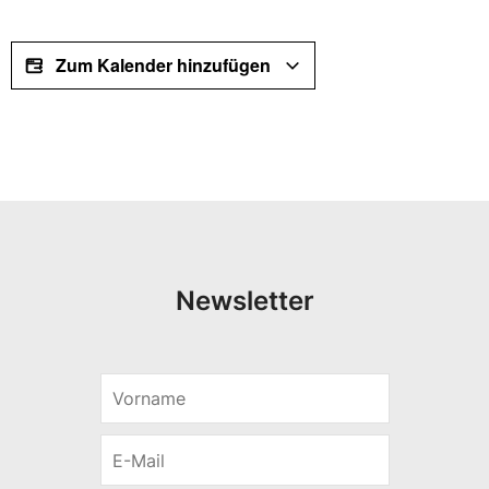
Zum Kalender hinzufügen
Newsletter
V
V
o
o
r
r
E
n
n
-
a
a
M