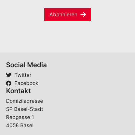
n
a
e
a
i
*
m
Abonnieren
l
e
*
Social Media
Twitter
Facebook
Kontakt
Domiziladresse
SP Basel-Stadt
Rebgasse 1
4058 Basel