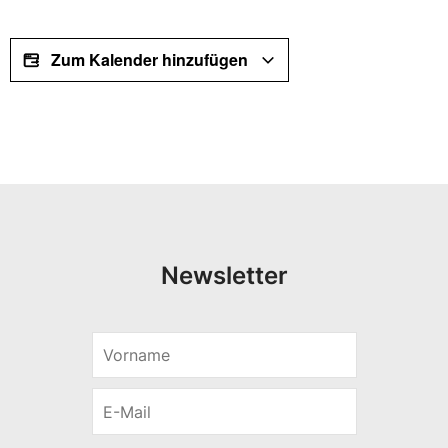
Zum Kalender hinzufügen
Newsletter
V
*
o
*
r
V
E
n
o
-
a
r
M
m