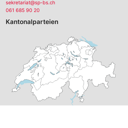
sekretariat@sp-bs.ch
061 685 90 20
Kantonalparteien
© Copyright
2026
SP Basel-Stadt | realisiert von
pr24