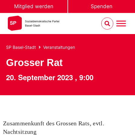
Mitglied werden
Spenden
Sozialdemokratische Partei
Basel-Stadt
SP Basel-Stadt
Veranstaltungen
Grosser Rat
20. September 2023
,
9:00
Zusammenkunft des Grossen Rats, evtl.
Nachtsitzung