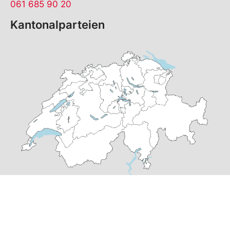
061 685 90 20
Kantonalparteien
© Copyright
2026
SP Basel-Stadt | realisiert von
pr24