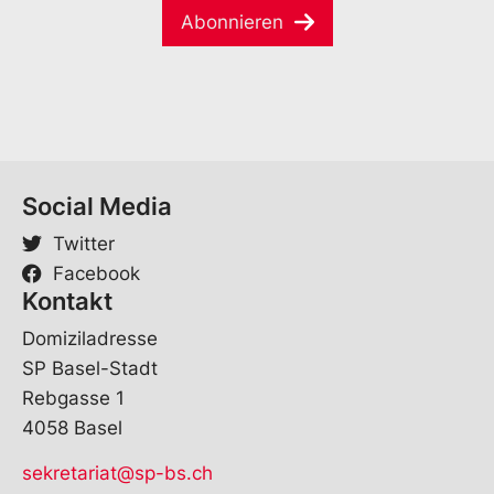
i
*
o
Abonnieren
l
r
*
n
a
m
e
Social Media
Twitter
Facebook
Kontakt
Domiziladresse
SP Basel-Stadt
Rebgasse 1
4058 Basel
sekretariat@sp-bs.ch