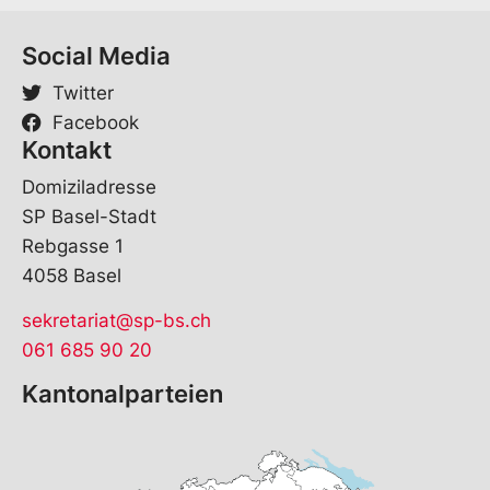
-
M
Social Media
a
i
Twitter
l
Facebook
Kontakt
Domiziladresse
SP Basel-Stadt
Rebgasse 1
4058 Basel
sekretariat@sp-bs.ch
061 685 90 20
Kantonalparteien