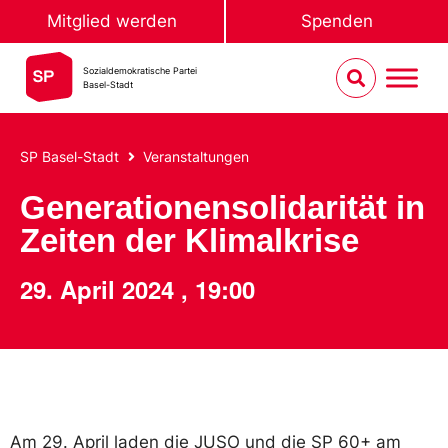
Mitglied werden
Spenden
Sozialdemokratische Partei
Basel-Stadt
SP Basel-Stadt
Veranstaltungen
Generationensolidarität in
Zeiten der Klimalkrise
29. April 2024
,
19:00
Am 29. April laden die JUSO und die SP 60+ am