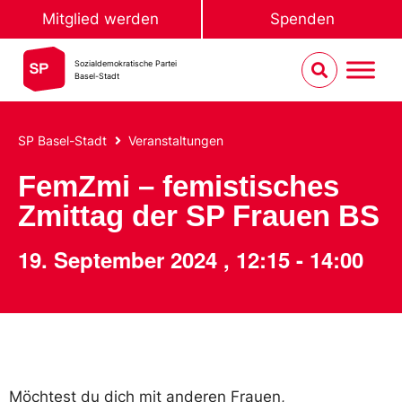
Mitglied werden
Spenden
Sozialdemokratische Partei
Basel-Stadt
SP Basel-Stadt
Veranstaltungen
FemZmi – femistisches
Zmittag der SP Frauen BS
19. September 2024
,
12:15
-
14:00
Möchtest du dich mit anderen Frauen,