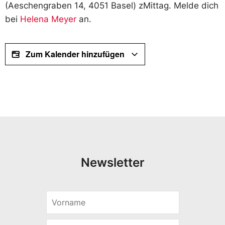
(Aeschengraben 14, 4051 Basel) zMittag. Melde dich
bei
Helena Meyer
an.
Zum Kalender hinzufügen
Newsletter
V
*
o
E
r
-
E