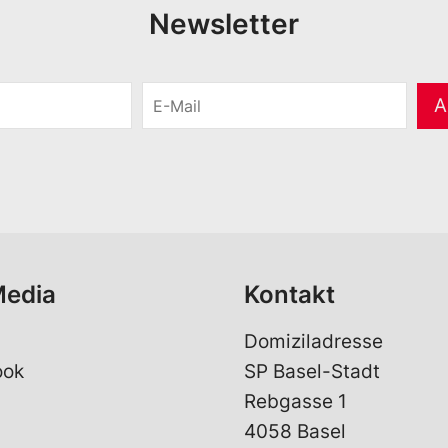
Newsletter
E
A
-
M
a
i
l
*
Media
Kontakt
Domiziladresse
ook
SP Basel-Stadt
Rebgasse 1
4058 Basel