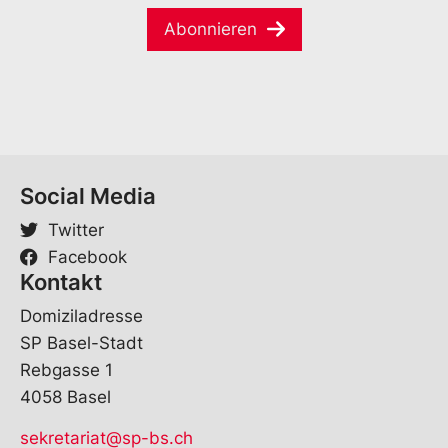
V
i
*
o
Abonnieren
l
r
*
n
a
m
e
Social Media
Twitter
Facebook
Kontakt
Domiziladresse
SP Basel-Stadt
Rebgasse 1
4058 Basel
sekretariat@sp-bs.ch