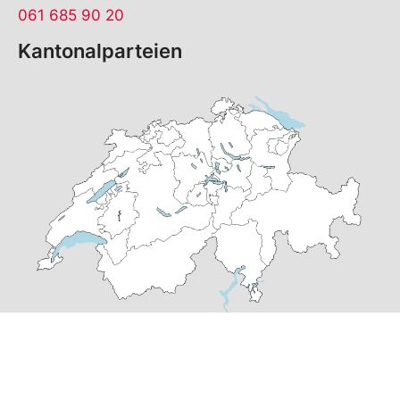
061 685 90 20
Kantonalparteien
© Copyright
2026
SP Basel-Stadt | realisiert von
pr24