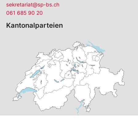
sekretariat@sp-bs.ch
061 685 90 20
Kantonalparteien
© Copyright
2026
SP Basel-Stadt | realisiert von
pr24