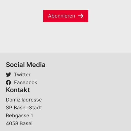
h
a
e
e
i
*
S
Abonnieren
l
p
*
r
a
c
h
e
*
Social Media
Twitter
Facebook
Kontakt
Domiziladresse
SP Basel-Stadt
Rebgasse 1
4058 Basel