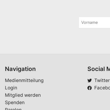
V
o
V
r
o
n
r
a
n
m
a
e
m
*
e
E
-
Navigation
Social 
M
a
i
Medienmitteilung
Twitter
l
Login
Faceb
Mitglied werden
Spenden
Parolen