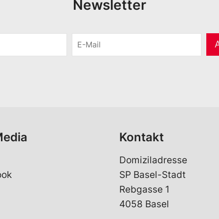
Newsletter
E
-
M
a
i
l
*
Media
Kontakt
Domiziladresse
ook
SP Basel-Stadt
Rebgasse 1
4058 Basel