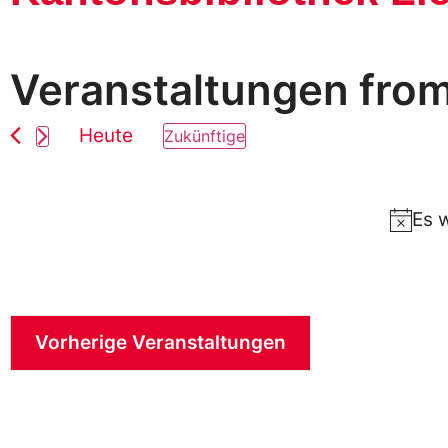
Veranstaltungen from 
Heute
Zukünftige
Wählen
Sie
das
Datum
Es 
aus.
Vorherige
Veranstaltungen