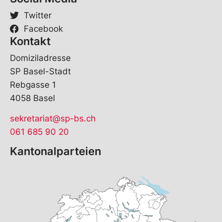
a
i
Twitter
l
Facebook
Kontakt
Domiziladresse
SP Basel-Stadt
Rebgasse 1
4058 Basel
sekretariat@sp-bs.ch
061 685 90 20
Kantonalparteien