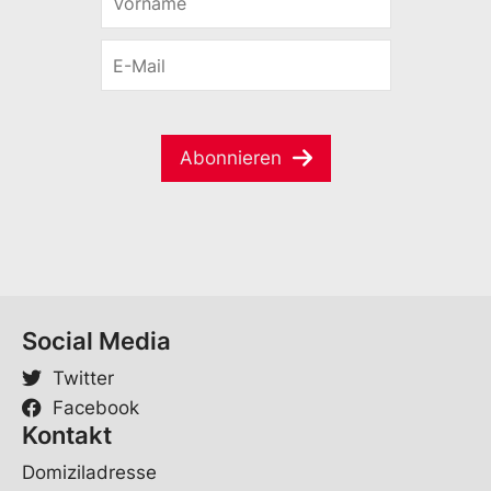
o
*
r
E
n
-
a
M
m
a
e
i
*
Abonnieren
l
*
Social Media
Twitter
Facebook
Kontakt
Domiziladresse