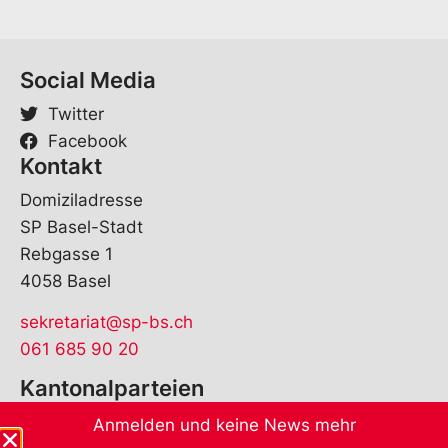
a
m
e
Social Media
Twitter
Facebook
Kontakt
Domiziladresse
SP Basel-Stadt
Rebgasse 1
4058 Basel
sekretariat@sp-bs.ch
061 685 90 20
Kantonalparteien
Anmelden und keine News mehr