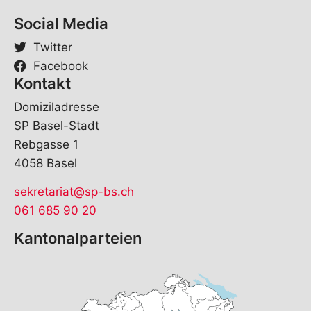
M
a
Social Media
i
l
Twitter
Facebook
Kontakt
Domiziladresse
SP Basel-Stadt
Rebgasse 1
4058 Basel
sekretariat@sp-bs.ch
061 685 90 20
Kantonalparteien