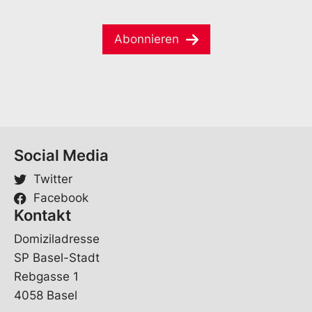
m
m
a
e
e
i
*
V
Abonnieren
l
o
*
r
n
a
m
e
E
-
Social Media
M
a
Twitter
i
Facebook
l
Kontakt
Domiziladresse
SP Basel-Stadt
Rebgasse 1
4058 Basel