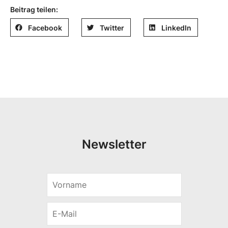
Beitrag teilen:
Facebook
Twitter
LinkedIn
Newsletter
V
V
o
o
r
r
E
n
n
-
a
a
M