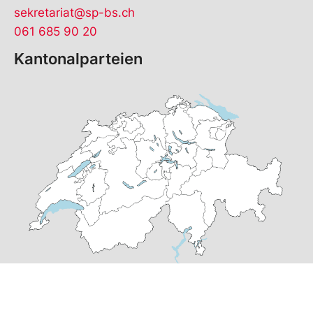
sekretariat@sp-bs.ch
061 685 90 20
Kantonalparteien
© Copyright
2026
SP Basel-Stadt | realisiert von
pr24