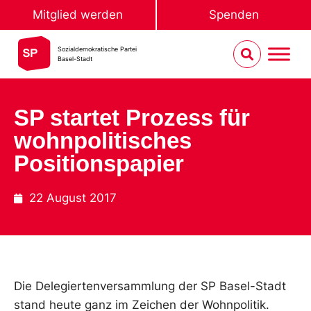
Mitglied werden
Spenden
Sozialdemokratische Partei
Basel-Stadt
SP startet Prozess für
wohnpolitisches
Positionspapier
22 August 2017
Die Delegiertenversammlung der SP Basel-Stadt
stand heute ganz im Zeichen der Wohnpolitik.