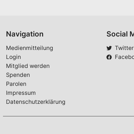
m
a
e
c
*
h
e
S
Navigation
Social 
p
r
a
Medienmitteilung
Twitter
c
Login
Faceb
h
e
Mitglied werden
Spenden
Parolen
Impressum
Datenschutzerklärung