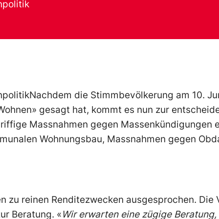
politik
hnpolitikNachdem die Stimmbevölkerung am 10. Jun
f Wohnen» gesagt hat, kommt es nun zur entschei
 griffige Massnahmen gegen Massenkündigungen ei
mmunalen Wohnungsbau, Massnahmen gegen Obdac
en zu reinen Renditezwecken ausgesprochen. Die 
ur Beratung. «
Wir erwarten eine zügige Beratung,