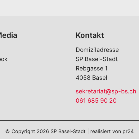
l
*
Media
Kontakt
Domiziladresse
ook
SP Basel-Stadt
Rebgasse 1
4058 Basel
sekretariat@sp-bs.ch
061 685 90 20
© Copyright
2026
SP Basel-Stadt | realisiert von
pr24