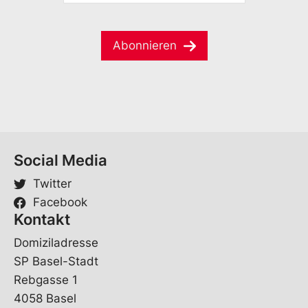
l
M
m
S
a
e
p
i
*
r
Abonnieren
l
a
*
c
h
e
*
Social Media
Twitter
Facebook
Kontakt
Domiziladresse
SP Basel-Stadt
Rebgasse 1
4058 Basel