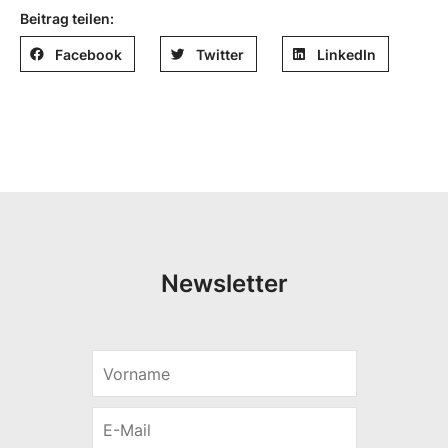
Beitrag teilen:
Facebook
Twitter
LinkedIn
Newsletter
E
V
-
o
M
r
a
E
n
i
-
a