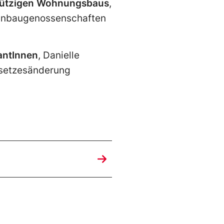
nnützigen Wohnungsbaus
,
ohnbaugenossenschaften
antInnen
, Danielle
esetzesänderung