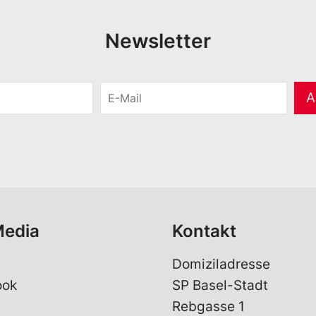
Newsletter
E
A
-
M
a
i
l
*
Media
Kontakt
Domiziladresse
ook
SP Basel-Stadt
Rebgasse 1