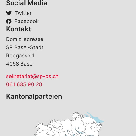
Social Media
a
m
Twitter
e
Facebook
Kontakt
Domiziladresse
SP Basel-Stadt
Rebgasse 1
4058 Basel
sekretariat@sp-bs.ch
061 685 90 20
Kantonalparteien