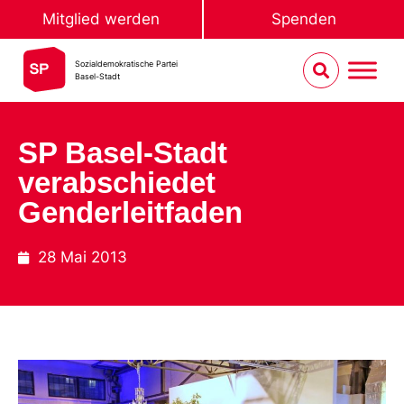
Mitglied werden
Spenden
Sozialdemokratische Partei
Basel-Stadt
SP Basel-Stadt
verabschiedet
Genderleitfaden
28 Mai 2013