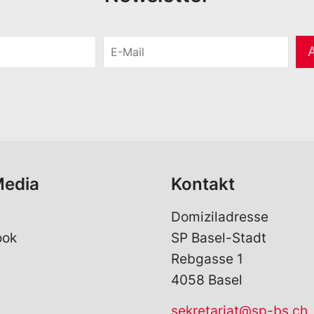
E
-
M
a
i
l
*
Media
Kontakt
Domiziladresse
ook
SP Basel-Stadt
Rebgasse 1
4058 Basel
sekretariat@sp-bs.ch