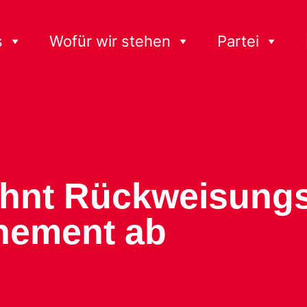
s
Wofür wir stehen
Partei
ehnt Rückweisung
hement ab