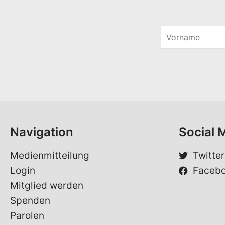
V
o
E
r
-
n
M
a
a
m
i
e
l
*
E
-
M
Navigation
Social 
a
i
l
Medienmitteilung
Twitter
E
Login
Faceb
-
M
Mitglied werden
a
Spenden
i
l
Parolen