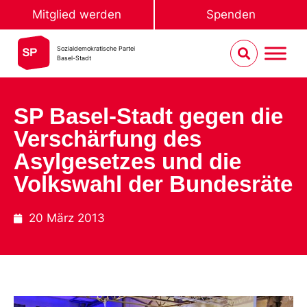
Mitglied werden
Spenden
Sozialdemokratische Partei
Basel-Stadt
SP Basel-Stadt gegen die
Verschärfung des
Asylgesetzes und die
Volkswahl der Bundesräte
20 März 2013