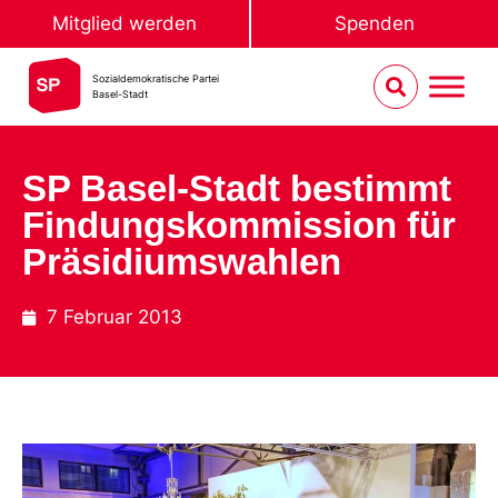
Mitglied werden
Spenden
Sozialdemokratische Partei
Basel-Stadt
SP Basel-Stadt bestimmt
Findungskommission für
Präsidiumswahlen
7 Februar 2013