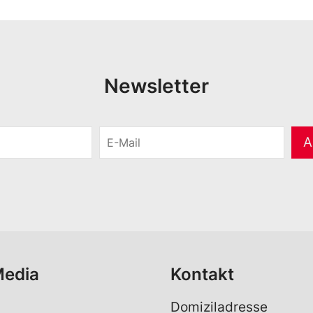
Newsletter
E
A
-
M
a
i
l
*
Media
Kontakt
Domiziladresse