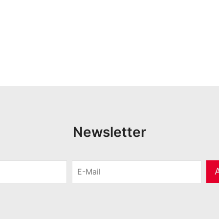
Newsletter
E
-
M
a
i
l