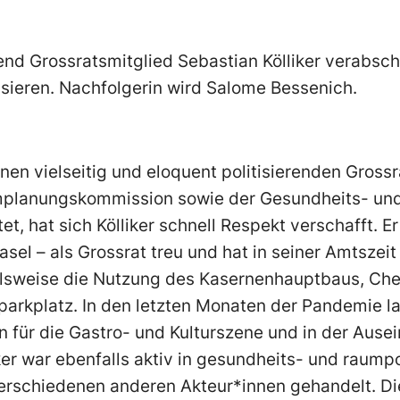
end Grossratsmitglied Sebastian Kölliker verabsch
isieren. Nachfolgerin wird Salome Bessenich.
inen vielseitig und eloquent politisierenden Grossra
mplanungskommission sowie der Gesundheits- und
tet, hat sich Kölliker schnell Respekt verschafft. Er
asel – als Grossrat treu und hat in seiner Amtsze
ielsweise die Nutzung des Kasernenhauptbaus, Che
arkplatz. In den letzten Monaten der Pandemie lag
 für die Gastro- und Kulturszene und in der Ause
ker war ebenfalls aktiv in gesundheits- und raump
verschiedenen anderen Akteur*innen gehandelt. Die