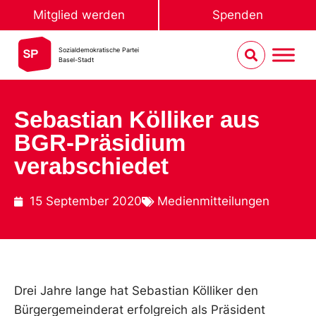
Mitglied werden
Spenden
Sozialdemokratische Partei
Basel-Stadt
Sebastian Kölliker aus
BGR-Präsidium
verabschiedet
15 September 2020
Medienmitteilungen
Drei Jahre lange hat Sebastian Kölliker den
Bürgergemeinderat erfolgreich als Präsident