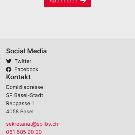
Abonnieren
l
-
*
M
a
i
l
Social Media
Twitter
Facebook
Kontakt
Domiziladresse
SP Basel-Stadt
Rebgasse 1
4058 Basel
sekretariat@sp-bs.ch
061 685 90 20