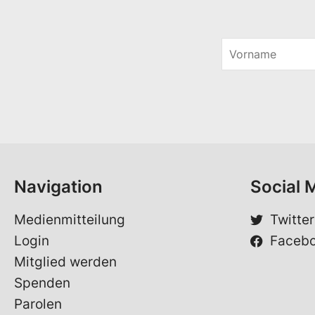
V
o
S
r
p
n
r
a
a
m
c
e
h
*
e
V
o
Navigation
Social 
r
n
a
Medienmitteilung
Twitter
m
Login
Faceb
e
*
Mitglied werden
Spenden
Parolen