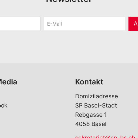
E
A
-
M
a
i
l
*
Media
Kontakt
Domiziladresse
ook
SP Basel-Stadt
Rebgasse 1
4058 Basel
sekretariat@sp-bs.ch