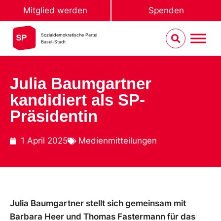
Mitglied werden
Spenden
Sozialdemokratische Partei
Basel-Stadt
Julia Baumgartner
kandidiert als SP-
Präsidentin
1 April 2025
Medienmitteilungen
Julia Baumgartner stellt sich gemeinsam mit
Barbara Heer und Thomas Fastermann für das