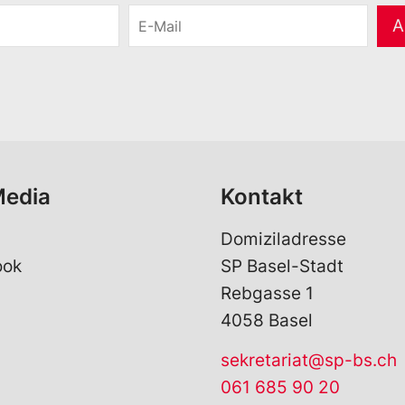
E
A
-
M
a
i
l
*
Media
Kontakt
Domiziladresse
ook
SP Basel-Stadt
Rebgasse 1
4058 Basel
sekretariat@sp-bs.ch
061 685 90 20