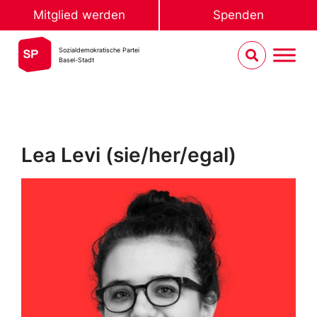
Mitglied werden
Spenden
Sozialdemokratische Partei
Basel-Stadt
Lea Levi (sie/her/egal)