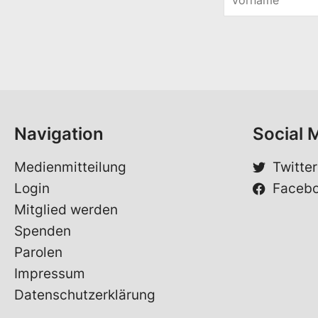
o
*
r
V
n
o
a
r
m
n
e
a
*
m
e
V
Navigation
Social 
o
r
n
Medienmitteilung
Twitter
a
Login
Faceb
m
e
Mitglied werden
Spenden
Parolen
Impressum
Datenschutzerklärung