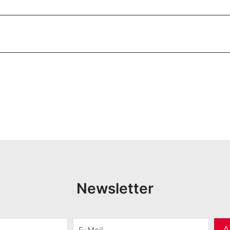
Newsletter
E
A