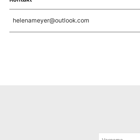
helenameyer@outlook.com
V