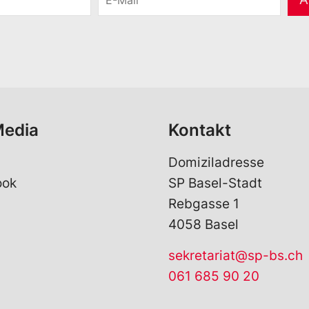
-
M
a
i
l
*
Media
Kontakt
Domiziladresse
ook
SP Basel-Stadt
Rebgasse 1
4058 Basel
sekretariat@sp-bs.ch
061 685 90 20