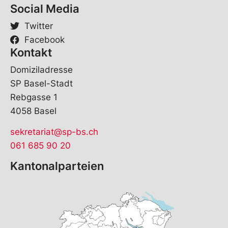
r
Social Media
n
a
Twitter
m
Facebook
e
Kontakt
Domiziladresse
SP Basel-Stadt
Rebgasse 1
4058 Basel
sekretariat@sp-bs.ch
061 685 90 20
Kantonalparteien