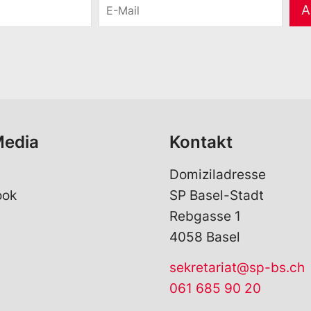
E
A
-
M
a
i
l
*
Media
Kontakt
Domiziladresse
ook
SP Basel-Stadt
Rebgasse 1
4058 Basel
sekretariat@sp-bs.ch
061 685 90 20