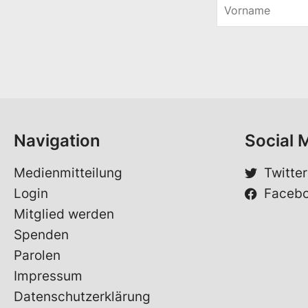
V
o
*
r
V
n
o
a
r
m
n
e
a
*
m
e
Navigation
Social 
Medienmitteilung
Twitter
Login
Faceb
Mitglied werden
Spenden
Parolen
Impressum
Datenschutzerklärung