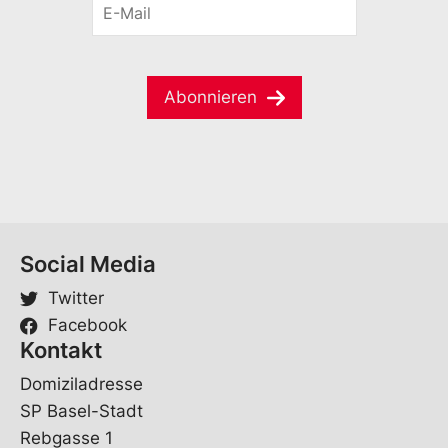
n
r
-
a
n
M
m
a
a
e
m
i
*
e
Abonnieren
l
*
Social Media
Twitter
Facebook
Kontakt
Domiziladresse
SP Basel-Stadt
Rebgasse 1