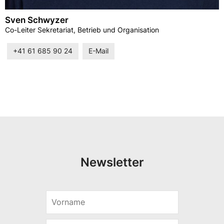
Sven Schwyzer
Co-Leiter Sekretariat, Betrieb und Organisation
+41 61 685 90 24
E-Mail
Newsletter
V
*
o
V
r
o
E