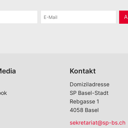
E
A
-
M
a
i
l
*
Media
Kontakt
Domiziladresse
ook
SP Basel-Stadt
Rebgasse 1
4058 Basel
sekretariat@sp-bs.ch