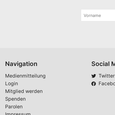
V
o
V
r
o
n
r
a
n
m
a
e
m
*
e
V
o
Navigation
Social 
r
n
a
Medienmitteilung
Twitter
m
Login
Faceb
e
Mitglied werden
Spenden
Parolen
Impressum