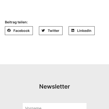
Beitrag teilen:
Facebook
Twitter
LinkedIn
Newsletter
S
V
p